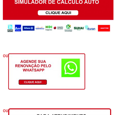
OU
OU